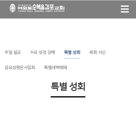
주일 설교
수요 성경 강해
특별 성회
목회 서신
금요성령은사집회
특별새벽예배
특별 성회