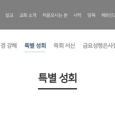
설교
교회 소개
처음오시는 분
사역
양육
해외선
성경 강해
특별 성회
목회 서신
금요성령은사
특별 성회