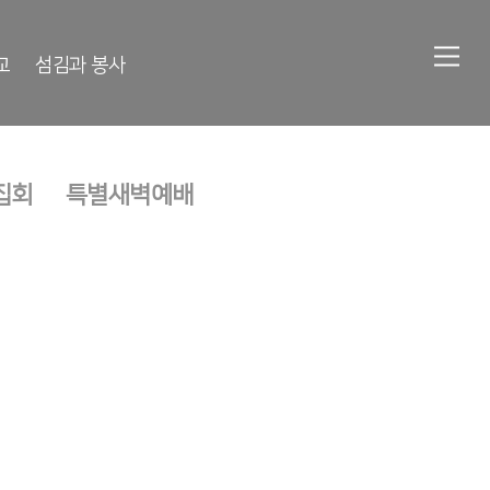
교
섬김과 봉사
집회
특별새벽예배