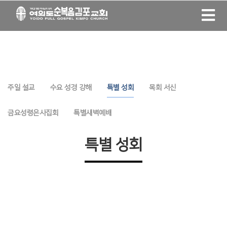
주일 설교
수요 성경 강해
특별 성회
목회 서신
금요성령은사집회
특별새벽예배
특별 성회