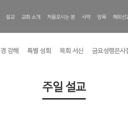
설교
교회 소개
처음오시는 분
사역
양육
해외선
성경 강해
특별 성회
목회 서신
금요성령은사
주일 설교