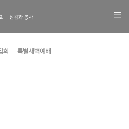
교
섬김과 봉사
집회
특별새벽예배