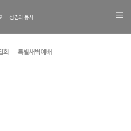
교
섬김과 봉사
집회
특별새벽예배