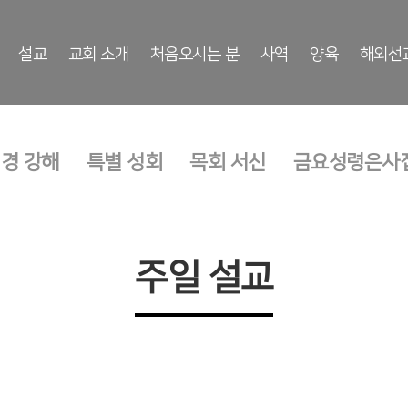
설교
교회 소개
처음오시는 분
사역
양육
해외선
성경 강해
특별 성회
목회 서신
금요성령은사
주일 설교